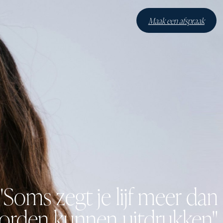
Maak een afspraak
"Soms zegt je lijf meer dan
rden kunnen uitdrukken"