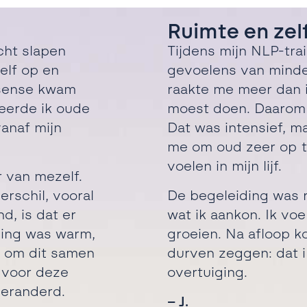
Ruimte en zel
echt slapen
Tijdens mijn NLP-tra
elf op en
gevoelens van mind
rsense kwam
raakte me meer dan 
 leerde ik oude
moest doen. Daaro
vanaf mijn
Dat was intensief,
ma
me om
oud zeer op t
voelen in mijn lijf.
r van mezelf.
erschil, vooral
De begeleiding was r
nd, is dat er
wat ik aankon. Ik vo
ding was warm,
groeien. Na afloop k
l om dit samen
durven zeggen: dat 
r voor deze
overtuiging.
 veranderd.
– J.