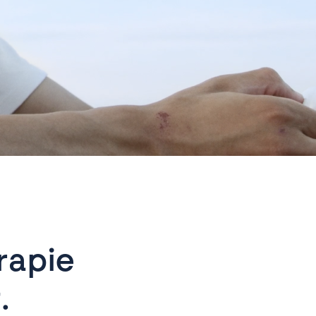
rapie
.